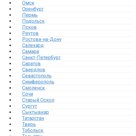
Омск
Оренбург
Пермь
Подольск
Псков
Реутов
Ростова-на-Дону
Салехард
Самара
Санкт-Петербург
Саратов
Свердлов
Севастополь
Симферополь
Смоленск
Сочи
Старый Оскол
Сургут
Сыктывкар
Татарстан
Тверь
Тобольск