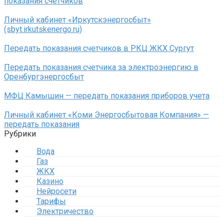
показания счетчиков
Личный кабинет «Иркутскэнергосбыт»
(sbyt.irkutskenergo.ru)
Передать показания счетчиков в РКЦ ЖКХ Сургут
Передать показания счетчика за электроэнергию в
Оренбургэнергосбыт
МФЦ Камышин — передать показания приборов учета
Личный кабинет «Коми Энергосбытовая Компания» —
передать показания
Рубрики
Вода
Газ
ЖКХ
Казино
Нейросети
Тарифы
Электричество