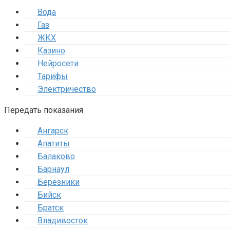
Вода
Газ
ЖКХ
Казино
Нейросети
Тарифы
Электричество
Передать показания
Ангарск
Апатиты
Балаково
Барнаул
Березники
Бийск
Братск
Владивосток