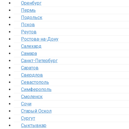
Оренбург
Пермь
Подольск
Псков
Реутов
Ростова-на-Дону
Салехард
Самара
Санкт-Петербург
Саратов
Свердлов
Севастополь
Симферополь
Смоленск
Сочи
Старый Оскол
Сургут
Сыктывкар