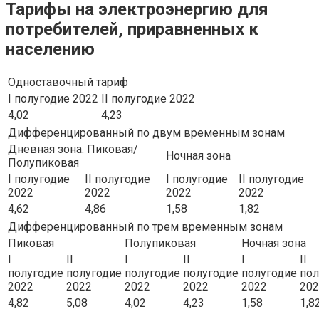
Тарифы на электроэнергию для
потребителей, приравненных к
населению
Одноставочный тариф
I полугодие 2022
II полугодие 2022
4,02
4,23
Дифференцированный по двум временным зонам
Дневная зона. Пиковая/
Ночная зона
Полупиковая
I полугодие
II полугодие
I полугодие
II полугодие
2022
2022
2022
2022
4,62
4,86
1,58
1,82
Дифференцированный по трем временным зонам
Пиковая
Полупиковая
Ночная зона
I
II
I
II
I
II
полугодие
полугодие
полугодие
полугодие
полугодие
пол
2022
2022
2022
2022
2022
202
4,82
5,08
4,02
4,23
1,58
1,8