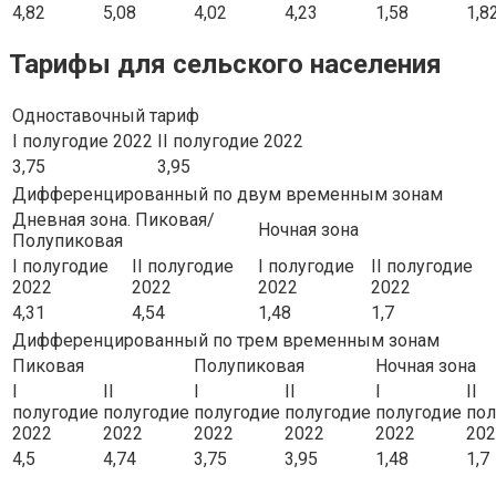
4,82
5,08
4,02
4,23
1,58
1,8
Тарифы для сельского населения
Одноставочный тариф
I полугодие 2022
II полугодие 2022
3,75
3,95
Дифференцированный по двум временным зонам
Дневная зона. Пиковая/
Ночная зона
Полупиковая
I полугодие
II полугодие
I полугодие
II полугодие
2022
2022
2022
2022
4,31
4,54
1,48
1,7
Дифференцированный по трем временным зонам
Пиковая
Полупиковая
Ночная зона
I
II
I
II
I
II
полугодие
полугодие
полугодие
полугодие
полугодие
пол
2022
2022
2022
2022
2022
202
4,5
4,74
3,75
3,95
1,48
1,7