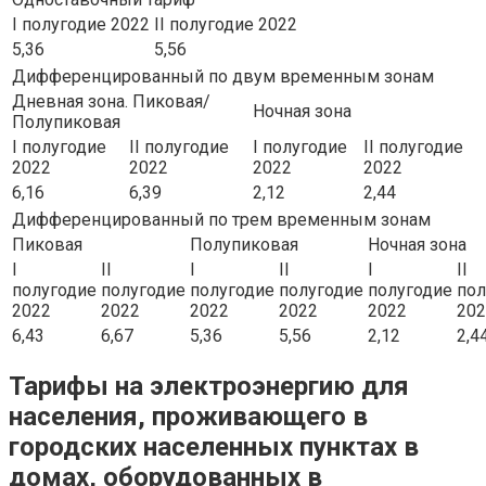
I полугодие 2022
II полугодие 2022
5,36
5,56
Дифференцированный по двум временным зонам
Дневная зона. Пиковая/
Ночная зона
Полупиковая
I полугодие
II полугодие
I полугодие
II полугодие
2022
2022
2022
2022
6,16
6,39
2,12
2,44
Дифференцированный по трем временным зонам
Пиковая
Полупиковая
Ночная зона
I
II
I
II
I
II
полугодие
полугодие
полугодие
полугодие
полугодие
пол
2022
2022
2022
2022
2022
202
6,43
6,67
5,36
5,56
2,12
2,4
Тарифы на электроэнергию для
населения, проживающего в
городских населенных пунктах в
домах, оборудованных в