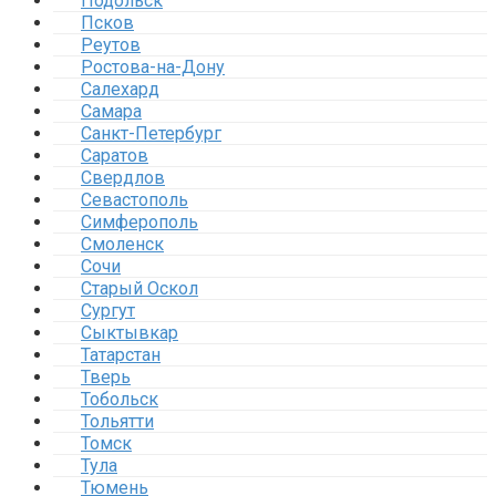
Подольск
Псков
Реутов
Ростова-на-Дону
Салехард
Самара
Санкт-Петербург
Саратов
Свердлов
Севастополь
Симферополь
Смоленск
Сочи
Старый Оскол
Сургут
Сыктывкар
Татарстан
Тверь
Тобольск
Тольятти
Томск
Тула
Тюмень