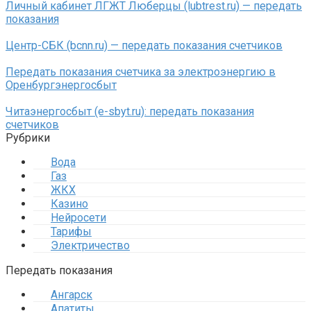
Личный кабинет ЛГЖТ Люберцы (lubtrest.ru) — передать
показания
Центр-СБК (bcnn.ru) — передать показания счетчиков
Передать показания счетчика за электроэнергию в
Оренбургэнергосбыт
Читаэнергосбыт (e-sbyt.ru): передать показания
счетчиков
Рубрики
Вода
Газ
ЖКХ
Казино
Нейросети
Тарифы
Электричество
Передать показания
Ангарск
Апатиты