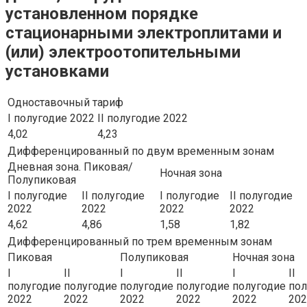
установленном порядке
стационарными электроплитами и
(или) электроотопительными
установками
Одноставочный тариф
I полугодие 2022
II полугодие 2022
4,02
4,23
Дифференцированный по двум временным зонам
Дневная зона. Пиковая/
Ночная зона
Полупиковая
I полугодие
II полугодие
I полугодие
II полугодие
2022
2022
2022
2022
4,62
4,86
1,58
1,82
Дифференцированный по трем временным зонам
Пиковая
Полупиковая
Ночная зона
I
II
I
II
I
II
полугодие
полугодие
полугодие
полугодие
полугодие
пол
2022
2022
2022
2022
2022
202