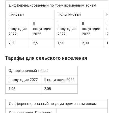
Дифференцированный по трем временным зонам
Пиковая
Полупиковая
Ноч
I
II
I
II
I
полугодие
полугодие
полугодие
полугодие
пол
2022
2022
2022
2022
202
2,38
2,5
1,98
2,08
1,5
Тарифы для сельского населения
Одноставочный тариф
I полугодие 2022
II полугодие 2022
1,98
2,08
Дифференцированный по двум временным зонам
Дневная зона. Пиковая/