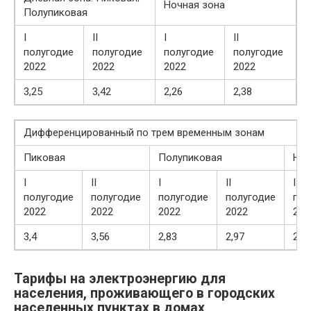
Ночная зона
Полупиковая
I
II
I
II
полугодие
полугодие
полугодие
полугодие
2022
2022
2022
2022
3,25
3,42
2,26
2,38
Дифференцированный по трем временным зонам
Пиковая
Полупиковая
Ноч
I
II
I
II
I
полугодие
полугодие
полугодие
полугодие
пол
2022
2022
2022
2022
202
3,4
3,56
2,83
2,97
2,2
Тарифы на электроэнергию для
населения, проживающего в городских
населенных пунктах в домах,