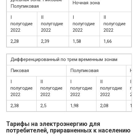
Ночная зона
Полупиковая
I
II
I
II
полугодие
полугодие
полугодие
полугодие
2022
2022
2022
2022
2,28
2,39
1,58
1,66
Дифференцированный по трем временным зонам
Пиковая
Полупиковая
Ноч
I
II
I
II
I
полугодие
полугодие
полугодие
полугодие
пол
2022
2022
2022
2022
202
2,38
2,5
1,98
2,08
1,5
Тарифы на электроэнергию для
потребителей, приравненных к населению